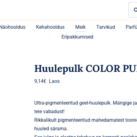
Sea
for:
Näohooldus
Kehahooldus
Meik
Tarvikud
Parf
Eripakkumised
Huulepulk COLOR PU
9,14
€
Laos
Ultra-pigmenteeritud geel-huulepulk. Mängige ja
teie vabadust!
Rikkalikult pigmenteeritud mahedamatest tooni
huuled särama.