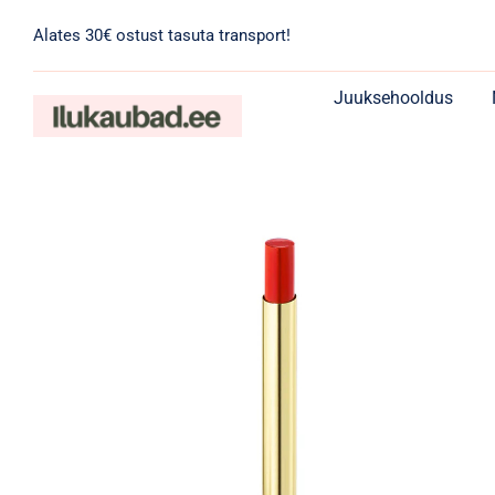
Skip
Alates 30€ ostust tasuta transport!
to
content
Juuksehooldus