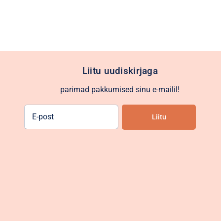
Liitu uudiskirjaga
parimad pakkumised sinu e-mailil!
E-
Liitu
post
Alternative: