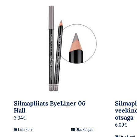
Silmapliiats EyeLiner 06
Silmapl
Hall
veekind
otsaga
3,04
€
6,09
€
Lisa korvi
Üksikasjad
Lisa korvi