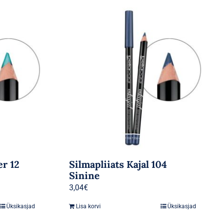
er 12
Silmapliiats Kajal 104
Sinine
3,04
€
Üksikasjad
Lisa korvi
Üksikasjad