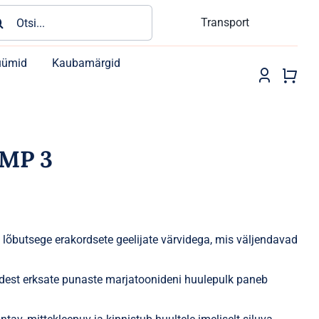
rch
Transport
üümid
Kaubamärgid
MP 3
 lõbutsege erakordsete geelijate värvidega, mis väljendavad
dest erksate punaste marjatoonideni huulepulk paneb