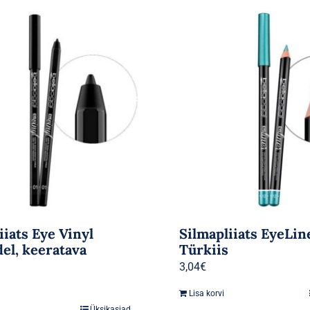
iiats Eye Vinyl
Silmapliiats EyeLin
el, keeratava
Türkiis
3,04
€
Lisa korvi
Üksikasjad