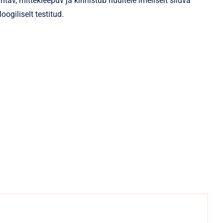
ntav, mittekleepuv ja kinnistub huultele imeliselt siluva
oogiliselt testitud.