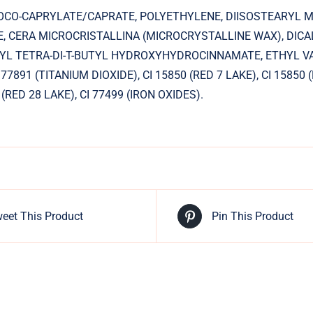
OCO-CAPRYLATE/CAPRATE, POLYETHYLENE, DIISOSTEARYL M
, CERA MICROCRISTALLINA (MICROCRYSTALLINE WAX), DI
 TETRA-DI-T-BUTYL HYDROXYHYDROCINNAMATE, ETHYL VANIL
 77891 (TITANIUM DIOXIDE), CI 15850 (RED 7 LAKE), CI 15850 
 (RED 28 LAKE), CI 77499 (IRON OXIDES).
eet This Product
Pin This Product