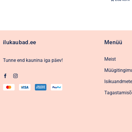
ilukaubad.ee
Menüü
Meist
Tunne end kaunina iga päev!
Müügitingim
Isikuandmete
Tagastamisõ