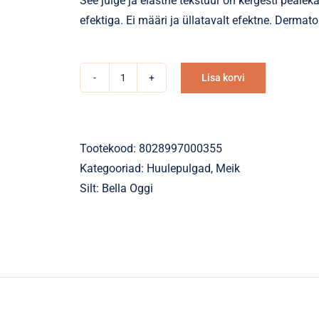
See julge ja elastne tekstuur on kergesti pealeka
efektiga. Ei määri ja üllatavalt efektne. Dermatol
Lisa korvi
Huulepulk
Alternative:
COLOR
PUMP
3
Tootekood:
8028997000355
kogus
Kategooriad:
Huulepulgad
,
Meik
Silt:
Bella Oggi