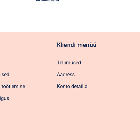
Kliendi menüü
Tellimused
used
Aadress
 töötlemine
Konto detailid
igus