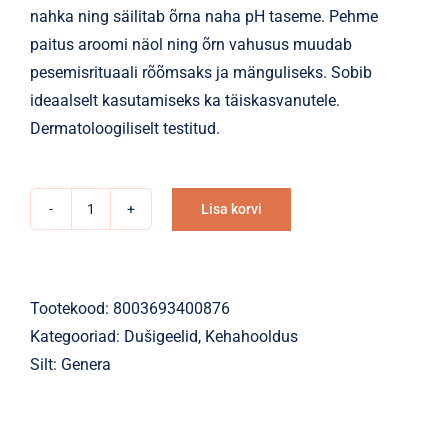
nahka ning säilitab õrna naha pH taseme. Pehme
paitus aroomi näol ning õrn vahusus muudab
pesemisrituaali rõõmsaks ja mänguliseks. Sobib
ideaalselt kasutamiseks ka täiskasvanutele.
Dermatoloogiliselt testitud.
Lisa korvi
Dušigeel-
Alternative:
šampoon
Genera
Dolce
Tootekood:
8003693400876
Beebidele
Kategooriad:
Dušigeelid
,
Kehahooldus
Aloe
Silt:
Genera
Veraga
500ml
kogus