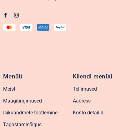
Menüü
Kliendi menüü
Meist
Tellimused
Müügitingimused
Aadress
Isikuandmete töötlemine
Konto detailid
Tagastamisõigus