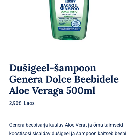
Parfüümid
Kaubamärgid
Eripakkumised
Dušigeel-šampoon
Genera Dolce Beebidele
Aloe Veraga 500ml
2,90
€
Laos
Genera beebisarja kuuluv Aloe Verat ja õrnu taimseid
koostisosi sisaldav dušigeel ja šampoon kaitseb beebi