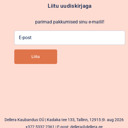
Liitu uudiskirjaga
parimad pakkumised sinu e-mailil!
E-
post
Liitu
Alternative:
Dellera Kaubandus OÜ | Kadaka tee 133, Tallinn, 12915 |9. aug 2026
+372 5332 2361
| E-post: dellera@dellera.ee