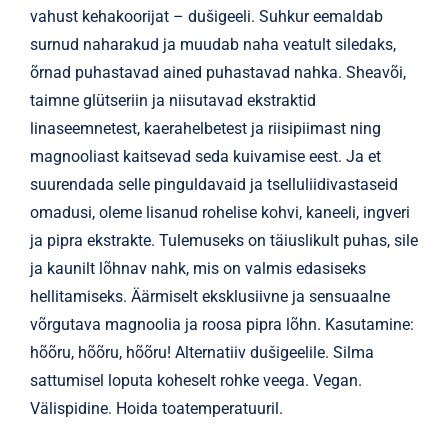
vahust kehakoorijat – dušigeeli. Suhkur eemaldab
surnud naharakud ja muudab naha veatult siledaks,
õrnad puhastavad ained puhastavad nahka. Sheavõi,
taimne glütseriin ja niisutavad ekstraktid
linaseemnetest, kaerahelbetest ja riisipiimast ning
magnooliast kaitsevad seda kuivamise eest. Ja et
suurendada selle pinguldavaid ja tselluliidivastaseid
omadusi, oleme lisanud rohelise kohvi, kaneeli, ingveri
ja pipra ekstrakte. Tulemuseks on täiuslikult puhas, sile
ja kaunilt lõhnav nahk, mis on valmis edasiseks
hellitamiseks. Äärmiselt eksklusiivne ja sensuaalne
võrgutava magnoolia ja roosa pipra lõhn. Kasutamine:
hõõru, hõõru, hõõru! Alternatiiv dušigeelile. Silma
sattumisel loputa koheselt rohke veega. Vegan.
Välispidine. Hoida toatemperatuuril.