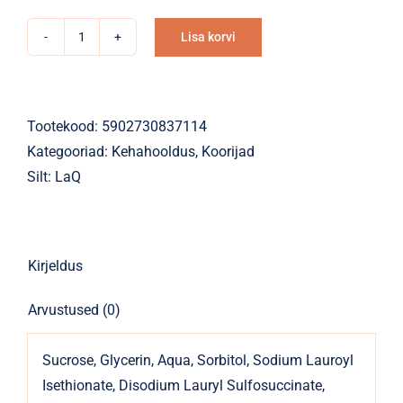
Lisa korvi
Dušigeel-
Alternative:
suhkrukoorija
LaQ
Magnolia
Tootekood:
5902730837114
&
Kategooriad:
Kehahooldus
,
Koorijad
Pink
Silt:
LaQ
Pepper
tahke
220g
Kirjeldus
kogus
Arvustused (0)
Sucrose, Glycerin, Aqua, Sorbitol, Sodium Lauroyl
Isethionate, Disodium Lauryl Sulfosuccinate,