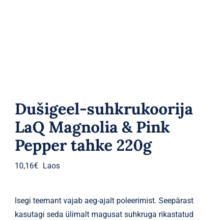
Parfüümid
Kaubamärgid
Eripakkumised
Dušigeel-suhkrukoorija
LaQ Magnolia & Pink
Pepper tahke 220g
10,16
€
Laos
Isegi teemant vajab aeg-ajalt poleerimist. Seepärast
kasutagi seda ülimalt magusat suhkruga rikastatud