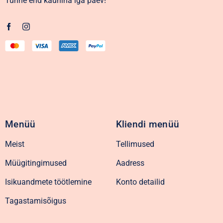
Tunne end kaunina iga päev!
Menüü
Kliendi menüü
Meist
Tellimused
Müügitingimused
Aadress
Isikuandmete töötlemine
Konto detailid
Tagastamisõigus