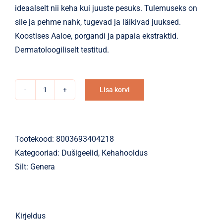
ideaalselt nii keha kui juuste pesuks. Tulemuseks on
sile ja pehme nahk, tugevad ja läikivad juuksed.
Koostises Aaloe, porgandi ja papaia ekstraktid.
Dermatoloogiliselt testitud.
Lisa korvi
Dušigeel-
Alternative:
šampoon
Genera
porgand
Tootekood:
8003693404218
papaia
Kategooriad:
Dušigeelid
,
Kehahooldus
aloe
Silt:
Genera
vera
300ml
kogus
Kirjeldus