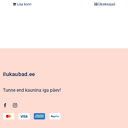
Lisa korvi
Üksikasjad
ilukaubad.ee
Tunne end kaunina iga päev!