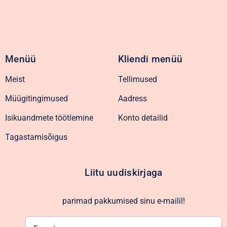
Menüü
Kliendi menüü
Meist
Tellimused
Müügitingimused
Aadress
Isikuandmete töötlemine
Konto detailid
Tagastamisõigus
Liitu uudiskirjaga
parimad pakkumised sinu e-mailil!
E-