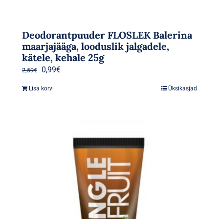
Deodorantpuuder FLOSLEK Balerina
maarjajääga, looduslik jalgadele,
kätele, kehale 25g
Algne
Praegune
0,99
€
2,59
€
hind
hind
Lisa korvi
Üksikasjad
oli:
on:
2,59€.
0,99€.