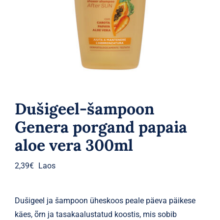
Parfüümid
Kaubamärgid
Eripakkumised
Dušigeel-šampoon
Genera porgand papaia
aloe vera 300ml
2,39
€
Laos
Dušigeel ja šampoon üheskoos peale päeva päikese
käes, õrn ja tasakaalustatud koostis, mis sobib