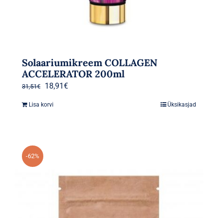
Solaariumikreem COLLAGEN
ACCELERATOR 200ml
Algne
Praegune
18,91
€
31,51
€
hind
hind
Lisa korvi
Üksikasjad
oli:
on:
31,51€.
18,91€.
-62%