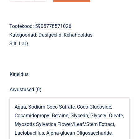
LaQ
Forget
Me
Tootekood:
5905778571026
Not
Kategooriad:
Dušigeelid
,
Kehahooldus
ROCK
Silt:
LaQ
&ROLL
Mini
100ml
Kirjeldus
kogus
Arvustused (0)
Aqua, Sodium Coco-Sulfate, Coco-Glucoside,
Cocamidopropyl Betaine, Glycerin, Glyceryl Oleate,
Myosotis Sylvatica Flower/Leaf/Stem Extract,
Lactobacillus, Alpha-glucan Oligosaccharide,