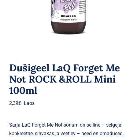
Parfüümid
Kaubamärgid
Eripakkumised
Dušigeel LaQ Forget Me
Not ROCK &ROLL Mini
100ml
2,39
€
Laos
Sarja LaQ Forget Me Not sõnum on selline – selgeja
konkreetne, sihvakas ja veetlev – need on omadused,