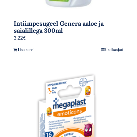
Intiimpesugeel Genera aaloe ja
saialillega 300ml
3,22
€
Lisa korvi
Üksikasjad