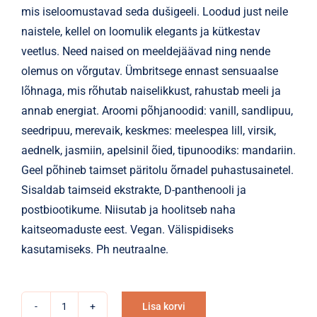
mis iseloomustavad seda dušigeeli. Loodud just neile
naistele, kellel on loomulik elegants ja kütkestav
veetlus. Need naised on meeldejäävad ning nende
olemus on võrgutav. Ümbritsege ennast sensuaalse
lõhnaga, mis rõhutab naiselikkust, rahustab meeli ja
annab energiat. Aroomi põhjanoodid: vanill, sandlipuu,
seedripuu, merevaik, keskmes: meelespea lill, virsik,
aednelk, jasmiin, apelsinil õied, tipunoodiks: mandariin.
Geel põhineb taimset päritolu õrnadel puhastusainetel.
Sisaldab taimseid ekstrakte, D-panthenooli ja
postbiootikume. Niisutab ja hoolitseb naha
kaitseomaduste eest. Vegan. Välispidiseks
kasutamiseks. Ph neutraalne.
Lisa korvi
Dušigeel
Alternative: