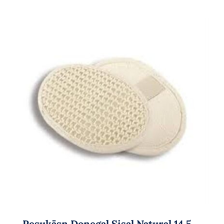
Pesukäsn Donegal Sisal Natural 14,5