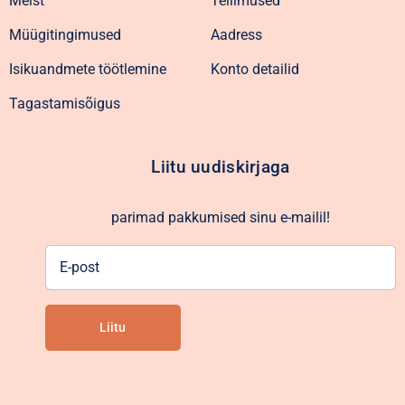
Meist
Tellimused
Müügitingimused
Aadress
Isikuandmete töötlemine
Konto detailid
Tagastamisõigus
Liitu uudiskirjaga
parimad pakkumised sinu e-mailil!
E-
post
Liitu
Alternative: