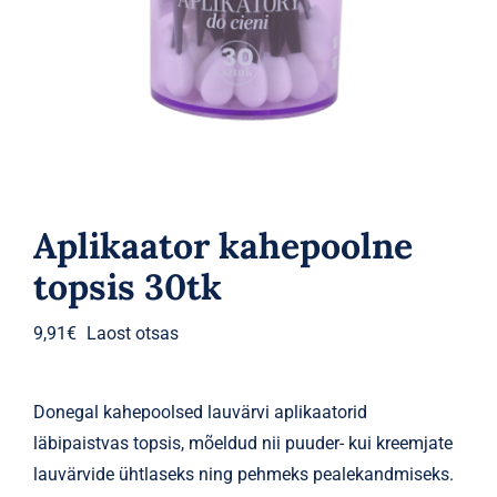
Parfüümid
Kaubamärgid
Eripakkumised
Aplikaator kahepoolne
topsis 30tk
9,91
€
Laost otsas
Donegal kahepoolsed lauvärvi aplikaatorid
läbipaistvas topsis, mõeldud nii puuder- kui kreemjate
lauvärvide ühtlaseks ning pehmeks pealekandmiseks.