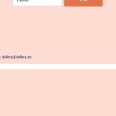
post
Alternative:
t: dellera@dellera.ee