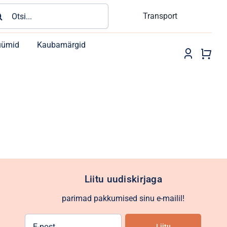
rch
Transport
üümid
Kaubamärgid
Liitu uudiskirjaga
parimad pakkumised sinu e-mailil!
E-
Liitu