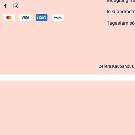
Müügitingim
Isikuandmete
Tagastamisõ
Dellera Kaubandus O