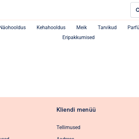
Sea
for:
Näohooldus
Kehahooldus
Meik
Tarvikud
Parf
Eripakkumised
Kliendi menüü
Tellimused