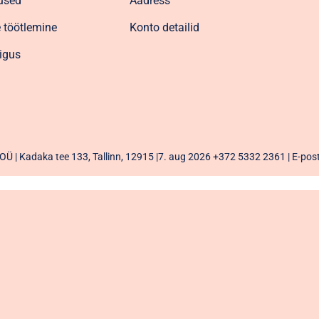
used
Aadress
 töötlemine
Konto detailid
igus
Ü | Kadaka tee 133, Tallinn, 12915 |7. aug 2026
+372 5332 2361
| E-pos