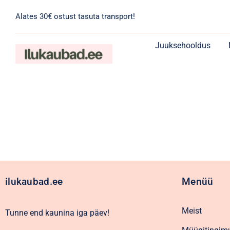
Skip
Alates 30€ ostust tasuta transport!
to
content
Juuksehooldus
ilukaubad.ee
Menüü
Meist
Tunne end kaunina iga päev!