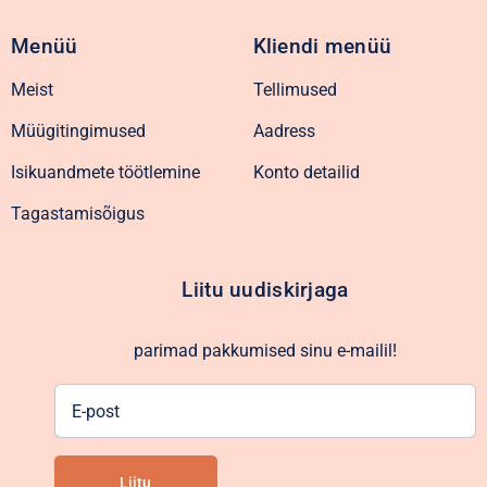
Menüü
Kliendi menüü
Meist
Tellimused
Müügitingimused
Aadress
Isikuandmete töötlemine
Konto detailid
Tagastamisõigus
Liitu uudiskirjaga
parimad pakkumised sinu e-mailil!
E-
post
Liitu