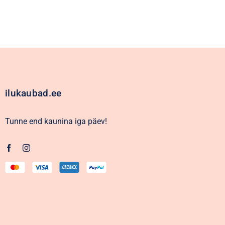
Parfüümid
Kaubamärgid
Eripakkumised
ilukaubad.ee
Tunne end kaunina iga päev!