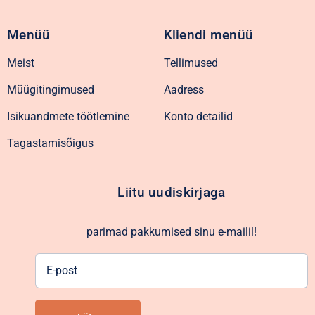
Menüü
Kliendi menüü
Meist
Tellimused
Müügitingimused
Aadress
Isikuandmete töötlemine
Konto detailid
Tagastamisõigus
Liitu uudiskirjaga
parimad pakkumised sinu e-mailil!
E-
post