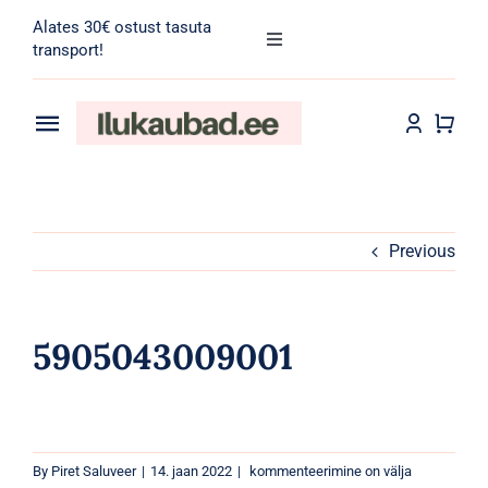
Skip
Alates 30€ ostust tasuta
to
Toggle
transport!
Navigation
content
Search
for:
Toggle
Navigation
Transport
Juuksehooldus
Näohooldus
Previous
Kehahooldus
5905043009001
Meik
Tarvikud
5905043009001
By
Piret Saluveer
|
14. jaan 2022
|
kommenteerimine on välja