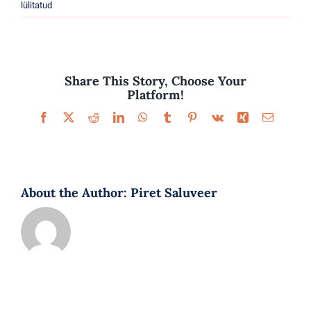
Parfüümid
lülitatud
Kaubamärgid
Share This Story, Choose Your
Eripakkumised
Platform!
Facebook
X
Reddit
LinkedIn
WhatsApp
Tumblr
Pinterest
Vk
Xing
Email
About the Author:
Piret Saluveer