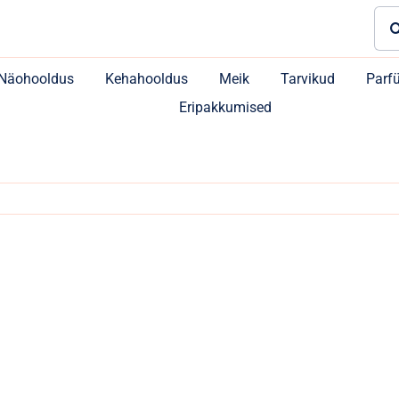
Sea
for:
Näohooldus
Kehahooldus
Meik
Tarvikud
Parf
Eripakkumised