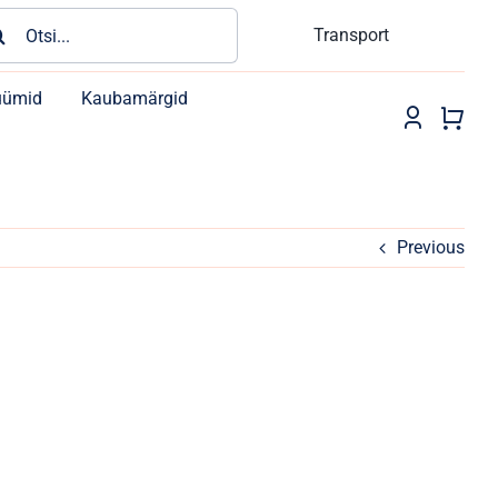
rch
Transport
üümid
Kaubamärgid
Previous