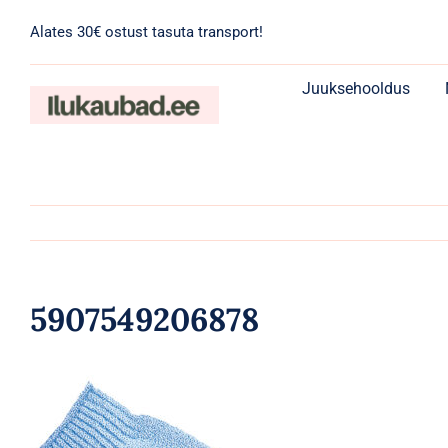
Skip
Alates 30€ ostust tasuta transport!
to
content
Juuksehooldus
5907549206878