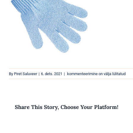
5907549206878
By
Piret Saluveer
|
6. dets. 2021
|
kommenteerimine on välja lülitatud
Share This Story, Choose Your Platform!