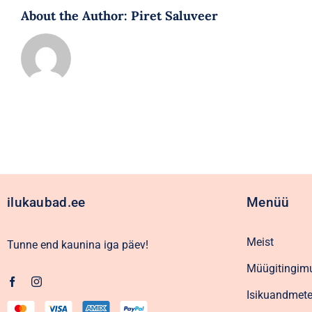
About the Author:
Piret Saluveer
ilukaubad.ee
Menüü
Meist
Tunne end kaunina iga päev!
Müügitingim
Isikuandmete