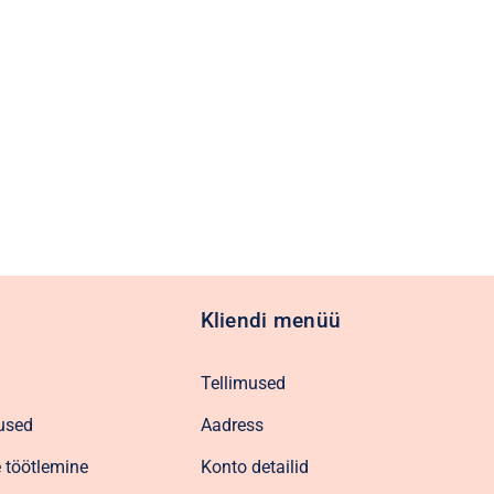
Kliendi menüü
Tellimused
used
Aadress
 töötlemine
Konto detailid