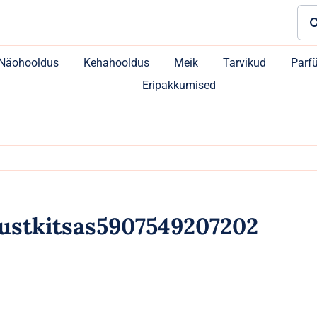
Sea
for:
Näohooldus
Kehahooldus
Meik
Tarvikud
Parf
Eripakkumised
ustkitsas5907549207202