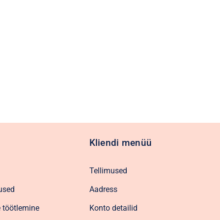
Kliendi menüü
Tellimused
used
Aadress
 töötlemine
Konto detailid