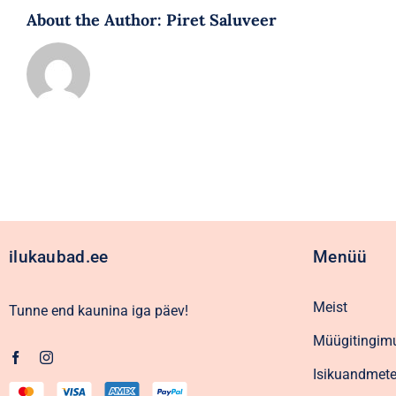
About the Author:
Piret Saluveer
ilukaubad.ee
Menüü
Meist
Tunne end kaunina iga päev!
Müügitingim
Isikuandmete