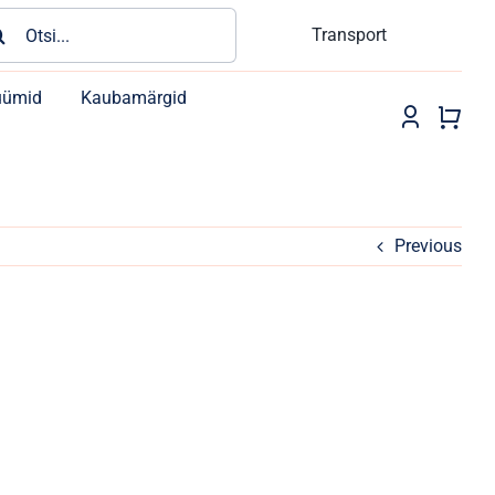
rch
Transport
üümid
Kaubamärgid
Previous