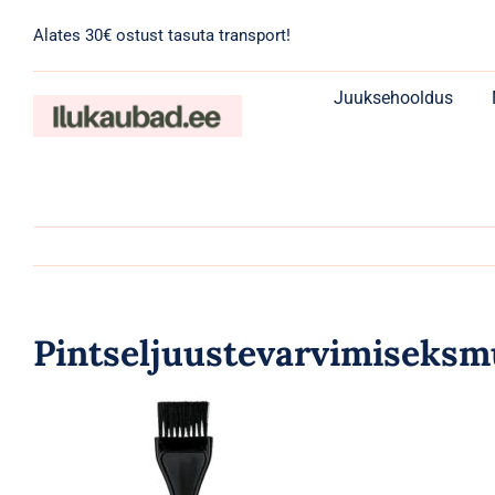
Skip
Alates 30€ ostust tasuta transport!
to
content
Juuksehooldus
Pintseljuustevarvimiseksm