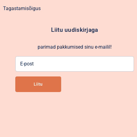
Tagastamisõigus
Liitu uudiskirjaga
parimad pakkumised sinu e-mailil!
E-
post
Liitu
Alternative: