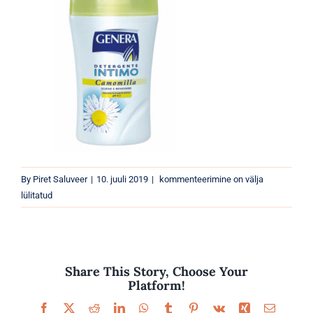
Parfüümid
Kaubamärgid
Eripakkumised
8003693400678
By
Piret Saluveer
|
10. juuli 2019
|
kommenteerimine on välja
lülitatud
Share This Story, Choose Your
Platform!
Facebook
X
Reddit
LinkedIn
WhatsApp
Tumblr
Pinterest
Vk
Xing
Email