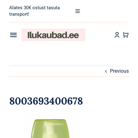
Skip
Alates 30€ ostust tasuta
to
Toggle
transport!
Navigation
content
Search
for:
Toggle
Navigation
Transport
Juuksehooldus
Näohooldus
Previous
Kehahooldus
8003693400678
Meik
Tarvikud