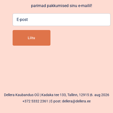
parimad pakkumised sinu e-mailil!
E-
post
Alternative:
Dellera Kaubandus OÜ | Kadaka tee 133, Tallinn, 12915 |6. aug 2026
+372 5332 2361
| E-post: dellera@dellera.ee