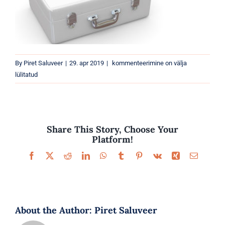
Parfüümid
Kaubamärgid
Eripakkumised
esmaabikomple
By
Piret Saluveer
|
29. apr 2019
|
kommenteerimine on välja
lülitatud
Share This Story, Choose Your
Platform!
Facebook
X
Reddit
LinkedIn
WhatsApp
Tumblr
Pinterest
Vk
Xing
Email
About the Author:
Piret Saluveer