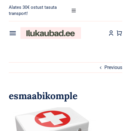
Skip
Alates 30€ ostust tasuta
to
Toggle
transport!
Navigation
content
Search
for:
Toggle
Navigation
Transport
Juuksehooldus
Näohooldus
Previous
Kehahooldus
esmaabikomple
Meik
Tarvikud