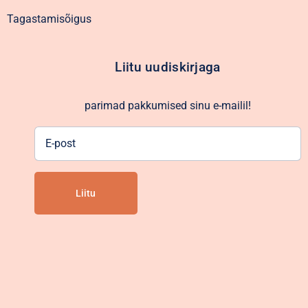
Tagastamisõigus
Liitu uudiskirjaga
parimad pakkumised sinu e-mailil!
E-
post
Alternative: