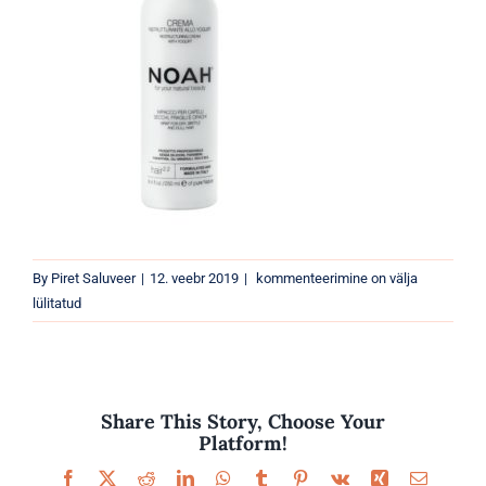
Parfüümid
Kaubamärgid
Eripakkumised
8034063520085
By
Piret Saluveer
|
12. veebr 2019
|
kommenteerimine on välja
lülitatud
Share This Story, Choose Your
Platform!
Facebook
X
Reddit
LinkedIn
WhatsApp
Tumblr
Pinterest
Vk
Xing
Email