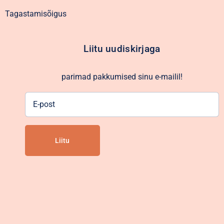
Tagastamisõigus
Liitu uudiskirjaga
parimad pakkumised sinu e-mailil!
E-
post
Alternative: