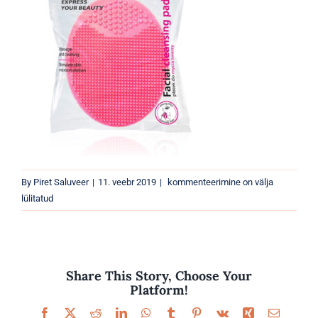
Parfüümid
Kaubamärgid
Eripakkumised
5907549243088
By
Piret Saluveer
|
11. veebr 2019
|
kommenteerimine on välja
lülitatud
Share This Story, Choose Your
Platform!
Facebook
X
Reddit
LinkedIn
WhatsApp
Tumblr
Pinterest
Vk
Xing
Email